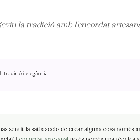
eviu la tradició amb l'encordat artesan
 tradició i elegància
as sentit la satisfacció de crear alguna cosa només a
ència? L’
encordat artesanal
no és només una tècnica an