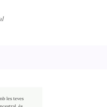
al
mb les teves
cestral, és