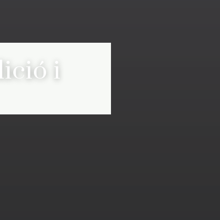
ició i