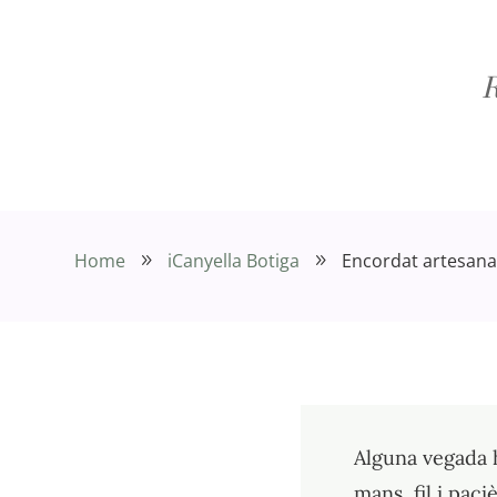
R
Home
iCanyella Botiga
Encordat artesanal:
9
9
Alguna vegada h
mans, fil i paci