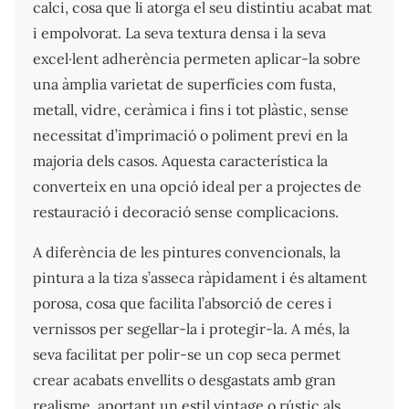
calci, cosa que li atorga el seu distintiu acabat mat
i empolvorat. La seva textura densa i la seva
excel·lent adherència permeten aplicar-la sobre
una àmplia varietat de superfícies com fusta,
metall, vidre, ceràmica i fins i tot plàstic, sense
necessitat d’imprimació o poliment previ en la
majoria dels casos. Aquesta característica la
converteix en una opció ideal per a projectes de
restauració i decoració sense complicacions.
A diferència de les pintures convencionals, la
pintura a la tiza s’asseca ràpidament i és altament
porosa, cosa que facilita l’absorció de ceres i
vernissos per segellar-la i protegir-la. A més, la
seva facilitat per polir-se un cop seca permet
crear acabats envellits o desgastats amb gran
realisme, aportant un estil vintage o rústic als