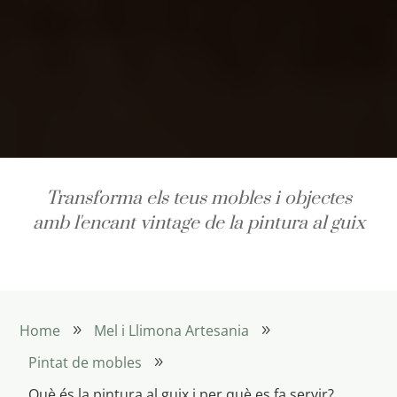
Transforma els teus mobles i objectes
amb l'encant vintage de la pintura al guix
Home
Mel i Llimona Artesania
9
9
Pintat de mobles
9
Què és la pintura al guix i per què es fa servir?