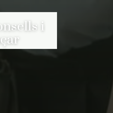
nsells i
çar