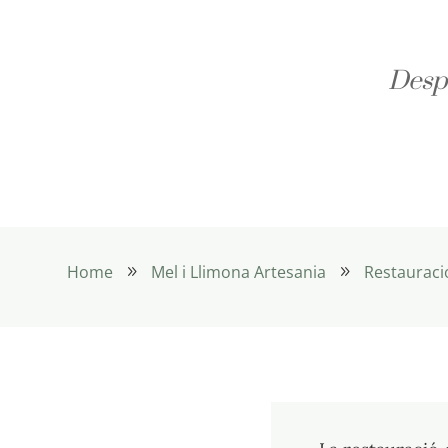
Despe
Home
Mel i Llimona Artesania
Restauraci
9
9