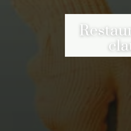
Restaur
cl