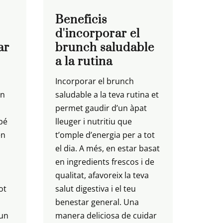
Beneficis
d'incorporar el
ar
brunch saludable
a la rutina
Incorporar el brunch
ón
saludable a la teva rutina et
permet gaudir d’un àpat
bé
lleuger i nutritiu que
en
t’omple d’energia per a tot
el dia. A més, en estar basat
en ingredients frescos i de
qualitat, afavoreix la teva
ot
salut digestiva i el teu
benestar general. Una
 un
manera deliciosa de cuidar