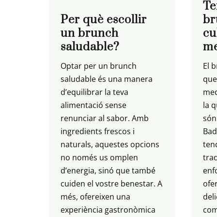
Te
Per què escollir
br
un brunch
cu
saludable?
me
Optar per un brunch
El 
saludable és una manera
que
d’equilibrar la teva
medi
alimentació sense
la 
renunciar al sabor. Amb
són
ingredients frescos i
Bad
naturals, aquestes opcions
ten
no només us omplen
tra
d’energia, sinó que també
enf
cuiden el vostre benestar. A
ofe
més, ofereixen una
deli
experiència gastronòmica
com