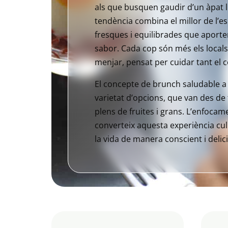
als que busquen gaudir d’un àpat ll
tendència combina el millor de l’e
fresques i equilibrades que aport
sabor. Cada cop són més els locals
menjar, pensat per cuidar tant el 
El concepte de brunch saludable a
varietat d’opcions, que van des de
plens de fruites i grans. L’enfocame
converteix aquesta experiència cu
la vida de manera conscient i delic