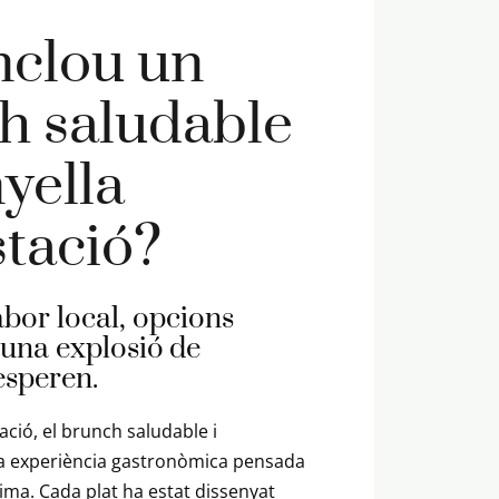
nclou un
h saludable
yella
tació?
abor local, opcions
 una explosió de
'esperen.
ació, el brunch saludable i
a experiència gastronòmica pensada
nima. Cada plat ha estat dissenyat