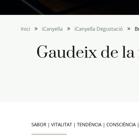
Inici
iCanyella
iCanyella Degustació
B
9
9
9
Gaudeix de la 
SABOR | VITALITAT | TENDÈNCIA | CONSCIÈNCIA 