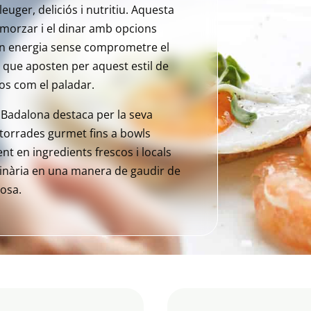
euger, deliciós i nutritiu. Aquesta
smorzar i el dinar amb opcions
en energia sense comprometre el
 que aposten per aquest estil de
cos com el paladar.
 Badalona destaca per la seva
 torrades gurmet fins a bowls
nt en ingredients frescos i locals
linària en una manera de gaudir de
iosa.