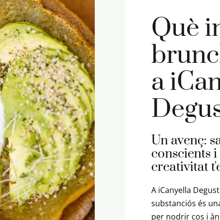
Què i
brunc
a iCan
Degus
Un avenç: s
conscients i
creativitat t
A iCanyella Degust
substanciós és un
per nodrir cos i à