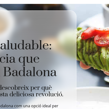
aludable:
cia que
 Badalona
 descobreix per què
a deliciosa revolució.
Badalona com una opció ideal per