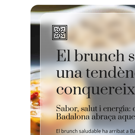
El brunch s
una tendèn
conquereix
Sabor, salut i energia:
Badalona abraça aquest
El brunch saludable ha arribat a 