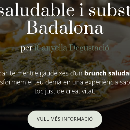
aludable i subs
Badalona
per
iCanyella Degustació
idar-te mentre gaudeixes d’un
brunch saluda
nsformem el teu demà en una experiència sabo
toc just de creativitat.
VULL MÉS INFORMACIÓ