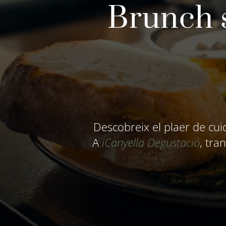
Brunch s
Descobreix el plaer de cu
A
iCanyella Degustació
, tra