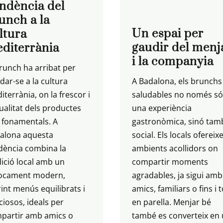
ndència del
unch a la
Un espai per
ltura
gaudir del menj
diterrània
i la companyia
brunch ha arribat per
dar-se a la cultura
A Badalona, ​​els brunchs
terrània, on la frescor i
saludables no només s
qualitat dels productes
una experiència
 fonamentals. A
gastronòmica, sinó tam
alona aquesta
social. Els locals ofereix
dència combina la
ambients acollidors on
dició local amb un
compartir moments
ocament modern,
agradables, ja sigui amb
rint menús equilibrats i
amics, familiars o fins i t
ciosos, ideals per
en parella. Menjar bé
partir amb amics o
també es converteix en