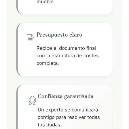
e
mueble.
t_
w
alt
ic
ic
Presupuesto claro
on
o
li
Recibe el documento final
n
con la estructura de costes
ne
completa.
do
cu
m
en
Confianza garantizada
t
ri
Un experto se comunicará
ic
contigo para resolver todas
b
tus dudas.
on