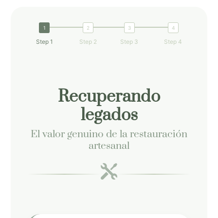
Step 1
Step 2
Step 3
Step 4
Recuperando
legados
El valor genuino de la restauración
artesanal
ic
on