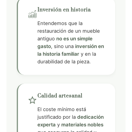
_t
Inversión en historia
oo
ls
in
Entendemos que la
ic
c
restauración de un mueble
antiguo
no es un simple
on
o
gasto
, sino una
inversión en
m
la historia familiar
y en la
e
durabilidad de la pieza.
ic
o
n
Calidad artesanal
st
El coste mínimo está
justificado por la
dedicación
ar
experta
y
materiales nobles
b