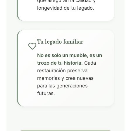
que aseguran la calidad y
or
longevidad de tu legado.
d
er
ic
Tu legado familiar
o
h
No es solo un mueble, es un
n
e
trozo de tu historia.
Cada
restauración preserva
ar
memorias y crea nuevas
t
para las generaciones
ic
futuras.
o
n