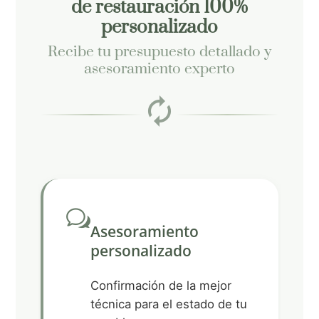
de restauración 100%
personalizado
Recibe tu presupuesto detallado y
asesoramiento experto
a
ut
or
Asesoramiento
ic
e
personalizado
on
n
Confirmación de la mejor
_c
técnica para el estado de tu
ha