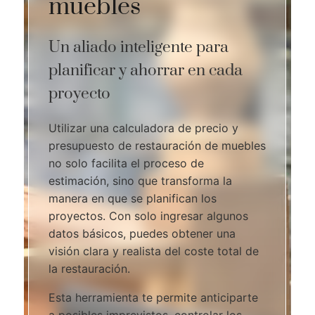
muebles
Un aliado inteligente para
planificar y ahorrar en cada
proyecto
Utilizar una calculadora de precio y
presupuesto de restauración de muebles
no solo facilita el proceso de
estimación, sino que transforma la
manera en que se planifican los
proyectos. Con solo ingresar algunos
datos básicos, puedes obtener una
visión clara y realista del coste total de
la restauración.
Esta herramienta te permite anticiparte