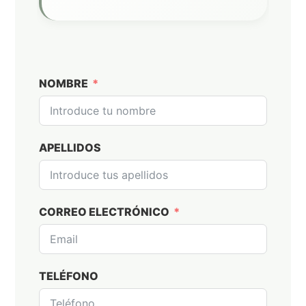
b
o
n
ic
NOMBRE
o
n
APELLIDOS
CORREO ELECTRÓNICO
TELÉFONO