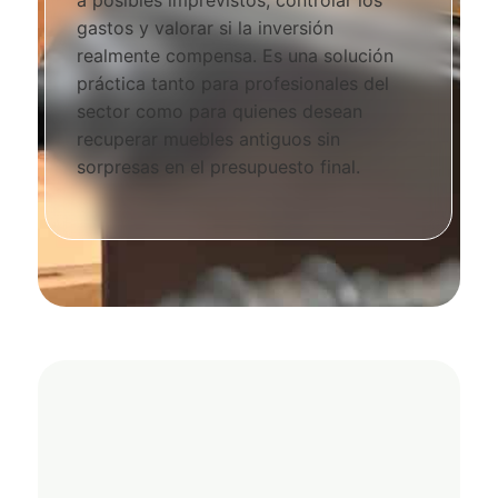
a posibles imprevistos, controlar los
gastos y valorar si la inversión
realmente compensa. Es una solución
práctica tanto para profesionales del
sector como para quienes desean
recuperar muebles antiguos sin
sorpresas en el presupuesto final.