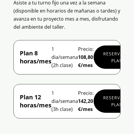
Asiste a tu turno fijo una vez a la semana
(disponible en horarios de mañanas o tardes) y
avanza en tu proyecto mes a mes, disfrutando
del ambiente del taller.
1
Precio:
Plan 8
RESERVA
dia/semana
108,80
horas/mes
PLAN
(2h clase)
€/mes
1
Precio:
Plan 12
RESERVA
dia/semana
142,20
horas/mes
PLAN
(3h clase)
€/mes