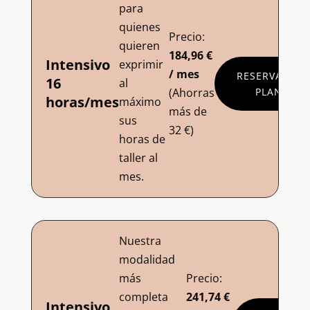
para
quienes
Precio:
quieren
184,96 €
Intensivo
exprimir
/ mes
RESERVA
16
al
(Ahorras
PLAN
horas/mes
máximo
más de
sus
32 €)
horas de
taller al
mes.
Nuestra
modalidad
más
Precio:
completa
241,74 €
Intensivo