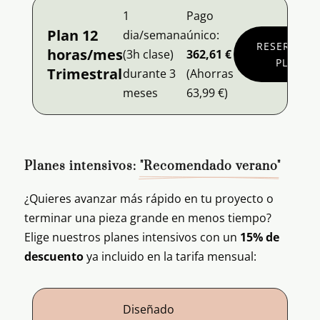
1
Pago
Plan 12
dia/semana
único:
RESERVA
horas/mes
(3h clase)
362,61 €
PLAN
Trimestral
durante 3
(Ahorras
meses
63,99 €)
Planes intensivos: 
"Recomendado verano"
¿Quieres avanzar más rápido en tu proyecto o
terminar una pieza grande en menos tiempo?
Elige nuestros planes intensivos con un
15% de
descuento
ya incluido en la tarifa mensual:
Diseñado