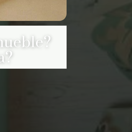
mueble?
a?