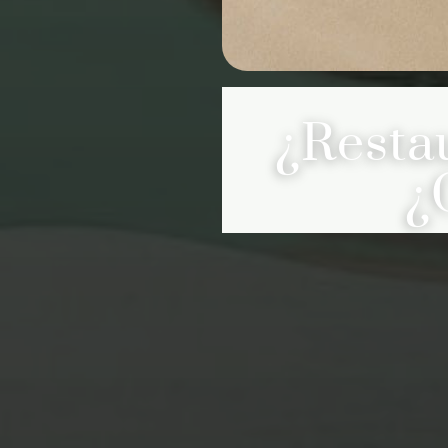
¿Resta
¿