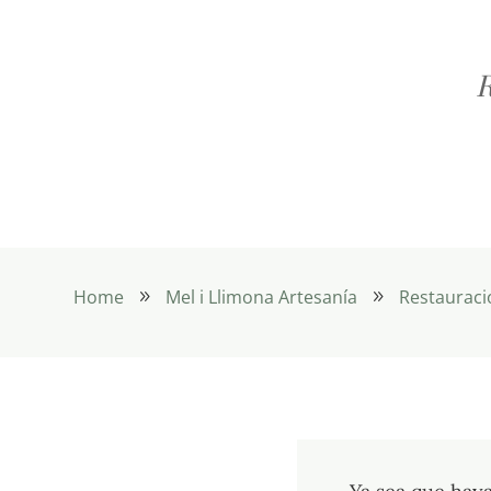
R
Home
Mel i Llimona Artesanía
Restauraci
9
9