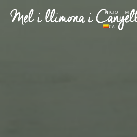
INICIO
MUEB
CA